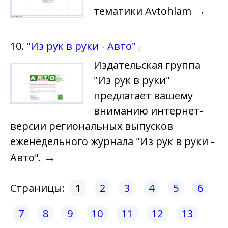
→
тематики Avtohlam
10.
"Из рук в руки - Авто"
0
Издательская группа
"Из рук в руки"
предлагает вашему
вниманию интернет-
версии региональных выпусков
еженедельного журнала "Из рук в руки -
→
Авто".
Страницы:
1
2
3
4
5
6
7
8
9
10
11
12
13