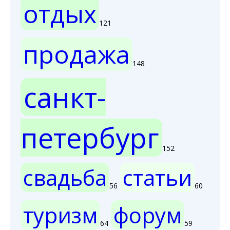
отдых
121
продажа
148
санкт-
петербург
152
свадьба
статьи
56
60
туризм
форум
64
59