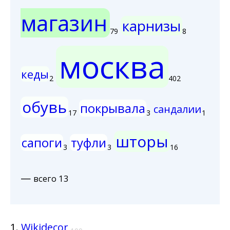
магазин
карнизы
79
8
москва
кеды
2
402
обувь
покрывала
сандалии
17
3
1
шторы
сапоги
туфли
3
3
16
—
всего 13
1.
Wikidecor