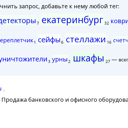
нить запрос, добавьте к нему любой тег:
екатеринбург
детекторы
ковр
7
32
стеллажи
сейфы
ереплетчик
счет
1
6
16
шкафы
уничтожители
урны
—
все
3
2
27
u
0
Продажа банковского и офисного оборудов