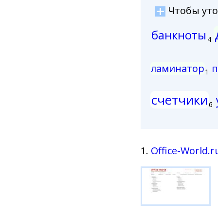
Чтобы уточ
банкноты
4
ламинатор
п
1
счетчики
6
1.
Office-World.r