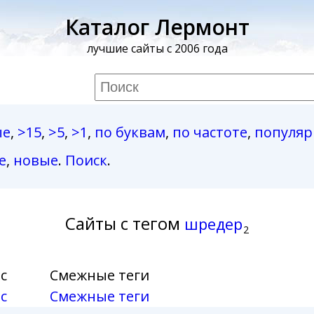
Каталог Лермонт
лучшие сайты с 2006 года
ые
,
>15
,
>5
,
>1
,
по буквам
,
по частоте
,
популя
е
,
новые
.
Поиск
.
Сайты с тегом
шредер
2
с
Смежные теги
с
Смежные теги