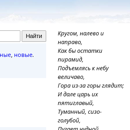
Кругом, налево и
направо,
Как бы остатки
рные
,
новые
.
пирамид,
Подъемлясь к небу
величаво,
Гора из-за горы глядит;
И дале царь их
пятиглавый,
Туманный, сизо-
голубой,
Пугает чудной