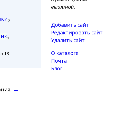
вышиной.
ики
2
Добавить сайт
Редактировать сайт
чик
1
Удалить сайт
О каталоге
го 13
Почта
Блог
→
ания.