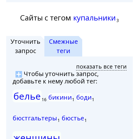
Сайты с тегом
купальники
3
Уточнить
Смежные
запрос
теги
показать все теги
Чтобы уточнить запрос,
добавьте к нему любой тег:
белье
бикини
боди
16
1
1
бюстгальтеры
бюстье
1
1
женщины