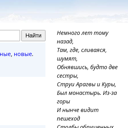
Немного лет тому
назад,
Там, где, сливаяся,
рные
,
новые
.
шумят,
Обнявшись, будто две
сестры,
Струи Арагвы и Куры,
Был монастырь. Из-за
горы
И нынче видит
пешеход
Столбы обрушенных