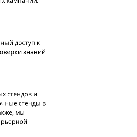
ых кампаний.
дный доступ к
роверки знаний
ых стендов и
очные стенды в
акже, мы
ерьерной