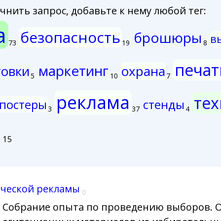
нить запрос, добавьте к нему любой тег:
а
безопасность
брошюры
в
73
19
8
печат
маркетинг
товки
охрана
5
10
7
реклама
тех
постеры
стенды
3
37
4
 15
ической рекламы
0
Собрание опыта по проведению выборов. 