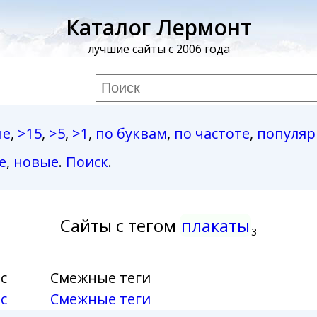
Каталог Лермонт
лучшие сайты с 2006 года
ые
,
>15
,
>5
,
>1
,
по буквам
,
по частоте
,
популя
е
,
новые
.
Поиск
.
Сайты с тегом
плакаты
3
с
Смежные теги
с
Смежные теги