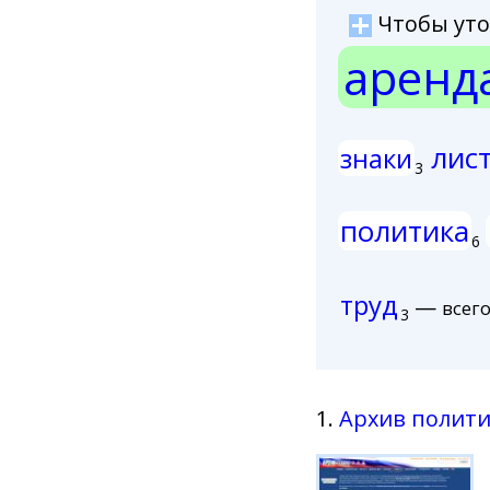
Чтобы уточ
аренд
лис
знаки
3
политика
6
труд
—
всего
3
1.
Архив полит