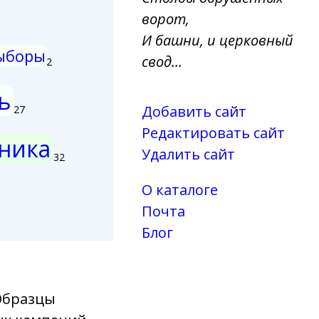
ворот,
И башни, и церковный
ыборы
свод...
2
ь
Добавить сайт
27
Редактировать сайт
ника
Удалить сайт
32
О каталоге
Почта
Блог
Образцы