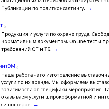
агитационных материалов из избирательн
→
Публикации по политконсалтингу.
кт
0
Продукция и услуги по охране труда. Свобо
нормативным документам. OnLine тесты п
→
требований ОТ и ТБ.
интЭМ
0
Наша работа - это изготовление выставочн
услуги по их аренде. Мы оформляем выстав
зависимости от специфики мероприятия. Т
оказываем услуги широкоформатной и инт
→
в и постеров.