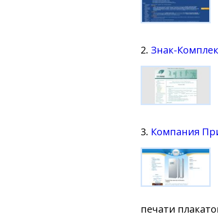
2.
Знак-Компле
3.
Компания Пр
печати плакато