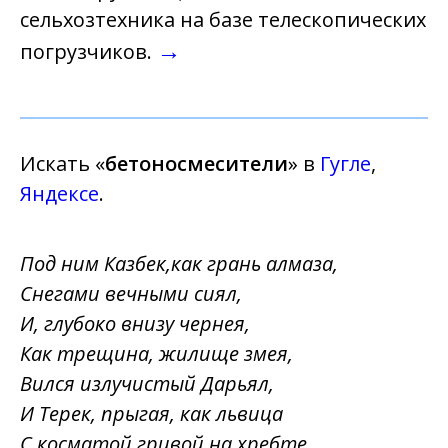
сельхозтехника на базе телескопических
→
погрузчиков.
Искать «
бетоносмесители
» в
Гугле
,
Яндексе
.
Под ним Казбек,как грань алмаза,
Снегами вечными сиял,
И, глубоко внизу чернея,
Как трещина, жилище змея,
Вился излучистый Дарьял,
И Терек, прыгая, как львица
С косматой гривой на хребте,