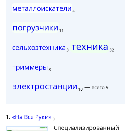
металлоискатели
4
погрузчики
11
техника
сельхозтехника
3
32
триммеры
3
электростанции
—
всего 9
10
1.
«На Все Руки»
0
Специализированный