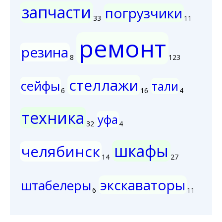
запчасти
погрузчики
33
11
ремонт
резина
8
123
стеллажи
сейфы
тали
6
16
4
техника
уфа
32
4
шкафы
челябинск
14
27
экскаваторы
штабелеры
6
11