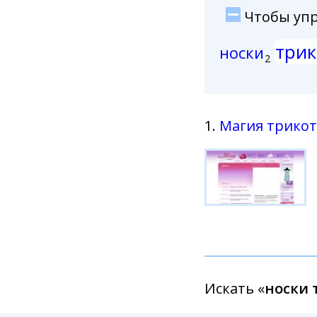
Чтобы упро
три
носки
2
1.
Магия трико
Искать «
носки 