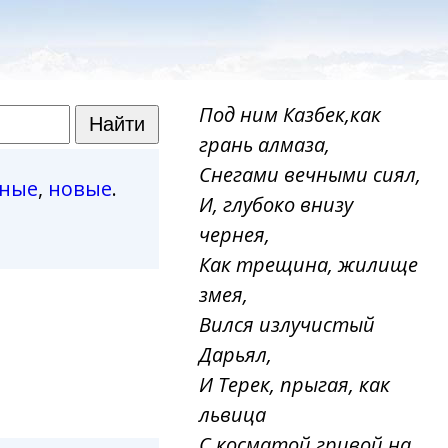
Под ним Казбек,как
грань алмаза,
Снегами вечными сиял,
рные
,
новые
.
И, глубоко внизу
чернея,
Как трещина, жилище
змея,
Вился излучистый
Дарьял,
И Терек, прыгая, как
львица
С косматой гривой на