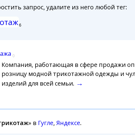
стить запрос, удалите из него любой тег:
котаж
6
тажа
0
Компания, работающая в сфере продажи оп
розницу модной трикотажной одежды и чу
→
изделий для всей семьи.
трикотаж
» в
Гугле
,
Яндексе
.