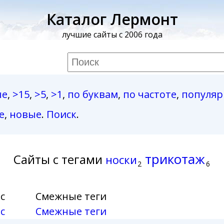
Каталог Лермонт
лучшие сайты с 2006 года
ые
,
>15
,
>5
,
>1
,
по буквам
,
по частоте
,
популя
е
,
новые
.
Поиск
.
трикотаж
Сайты с тегами
носки
2
6
с
Смежные теги
с
Смежные теги