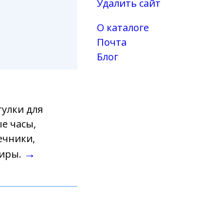
Удалить сайт
О каталоге
Почта
Блог
тулки для
е часы,
ечники,
→
ниры.