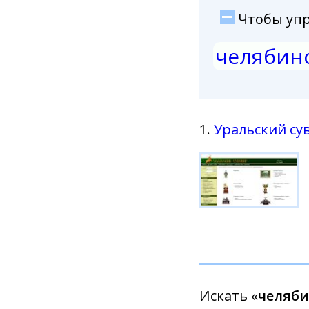
Чтобы упро
челябин
1.
Уральский су
Искать «
челяби