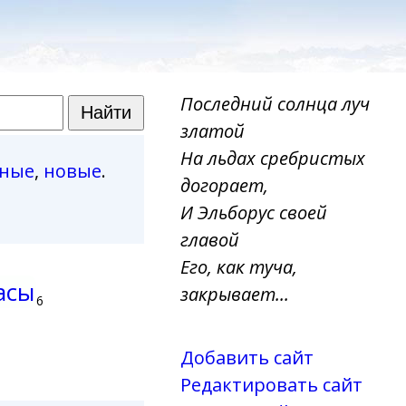
Последний солнца луч
златой
На льдах сребристых
рные
,
новые
.
догорает,
И Эльборус своей
главой
Его, как туча,
асы
закрывает...
6
Добавить сайт
Редактировать сайт