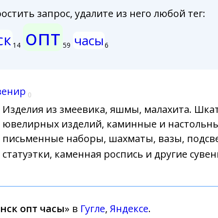
стить запрос, удалите из него любой тег:
опт
ск
часы
14
59
6
венир
0
Изделия из змеевика, яшмы, малахита. Шка
ювелирных изделий, каминные и настольны
письменные наборы, шахматы, вазы, подсв
статуэтки, каменная роспись и другие суве
нск опт часы
» в
Гугле
,
Яндексе
.