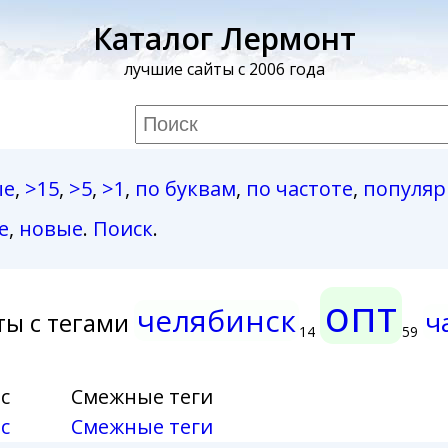
Каталог Лермонт
лучшие сайты с 2006 года
ые
,
>15
,
>5
,
>1
,
по буквам
,
по частоте
,
популя
е
,
новые
.
Поиск
.
опт
челябинск
ч
ты с тегами
14
59
с
Смежные теги
с
Смежные теги