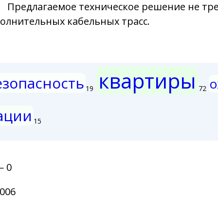
Предлагаемое техническое решение не тр
олнительных кабельных трасс.
квартиры
езопасность
о
19
72
ации
15
— 0
006