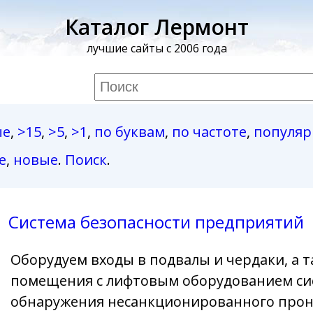
Каталог Лермонт
лучшие сайты с 2006 года
ые
,
>15
,
>5
,
>1
,
по буквам
,
по частоте
,
популя
е
,
новые
.
Поиск
.
Система безопасности предприятий
Оборудуем входы в подвалы и чердаки, а 
помещения с лифтовым оборудованием си
обнаружения несанкционированного прон