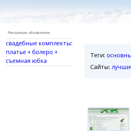
свадебные комплекты:
платье + болеро +
Теги
:
основн
съемная юбка
Сайты:
лучши