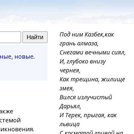
Под ним Казбек,как
грань алмаза,
Снегами вечными сиял,
рные
,
новые
.
И, глубоко внизу
чернея,
Как трещина, жилище
змея,
Вился излучистый
Дарьял,
также
И Терек, прыгая, как
стемой
львица
икновения.
С косматой гривой на